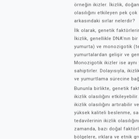
örneğin ikizler. İkizlik, doğ
olasılığını etkileyen pek çok
arkasındaki sırlar nelerdir?
İlk olarak, genetik faktörlerin
İkizlik, genellikle DNA’nın bir
yumurta) ve monozigotik (tek
yumurtalardan gelişir ve gene
Monozigotik ikizler ise aynı
sahiptirler. Dolayısıyla, ikizl
ve yumurtlama sürecine bağlı
Bununla birlikte, genetik fak
ikizlik olasılığını etkileyebi
ikizlik olasılığını artırabilir
yüksek kaliteli beslenme, sa
tedavilerinin ikizlik olasılığ
zamanda, bazı doğal faktörler
bölgelere, ırklara ve etnik gr