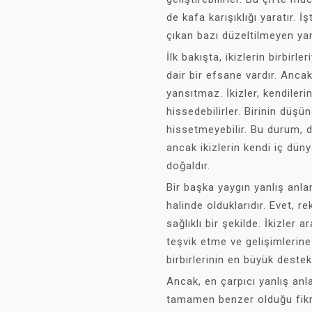
de kafa karışıklığı yaratır. İ
çıkan bazı düzeltilmeyen yan
İlk bakışta, ikizlerin birbir
dair bir efsane vardır. Anca
yansıtmaz. İkizler, kendiler
hissedebilirler. Birinin düş
hissetmeyebilir. Bu durum, dı
ancak ikizlerin kendi iç düny
doğaldır.
Bir başka yaygın yanlış anlam
halinde olduklarıdır. Evet, r
sağlıklı bir şekilde. İkizler a
teşvik etme ve gelişimlerine
birbirlerinin en büyük destek
Ancak, en çarpıcı yanlış anlam
tamamen benzer olduğu fikrid