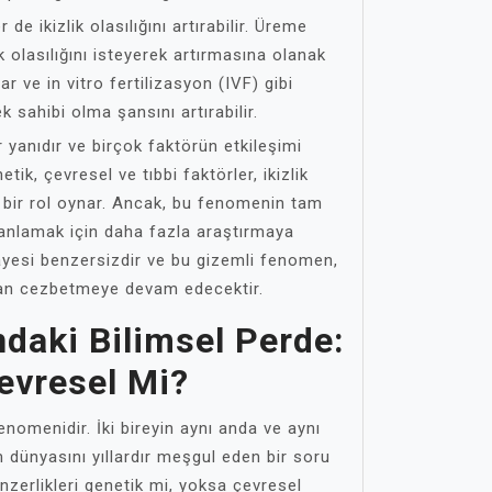
de ikizlik olasılığını artırabilir. Üreme
lik olasılığını isteyerek artırmasına olanak
lar ve in vitro fertilizasyon (IVF) gibi
k sahibi olma şansını artırabilir.
ir yanıdır ve birçok faktörün etkileşimi
ik, çevresel ve tıbbi faktörler, ikizlik
li bir rol oynar. Ancak, bu fenomenin tam
ı anlamak için daha fazla araştırmaya
ikayesi benzersizdir ve bu gizemli fenomen,
man cezbetmeye devam edecektir.
ındaki Bilimsel Perde:
evresel Mi?
fenomenidir. İki bireyin aynı anda ve aynı
 dünyasını yıllardır meşgul eden bir soru
enzerlikleri genetik mi, yoksa çevresel