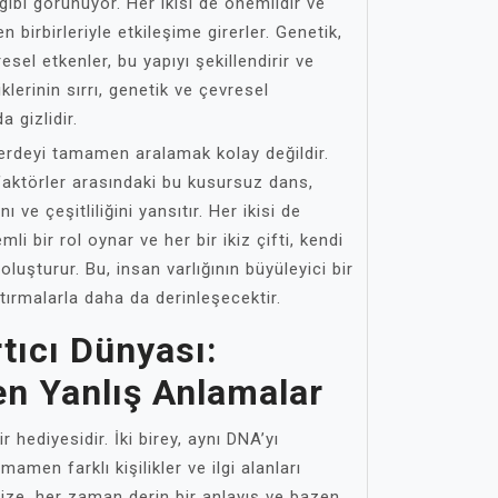
gibi görünüyor. Her ikisi de önemlidir ve
ken birbirleriyle etkileşime girerler. Genetik,
esel etkenler, bu yapıyı şekillendirir ve
klerinin sırrı, genetik ve çevresel
 gizlidir.
 perdeyi tamamen aralamak kolay değildir.
faktörler arasındaki bu kusursuz dans,
 ve çeşitliliğini yansıtır. Her ikisi de
mli bir rol oynar ve her bir ikiz çifti, kendi
oluşturur. Bu, insan varlığının büyüleyici bir
ırmalarla daha da derinleşecektir.
rtıcı Dünyası:
en Yanlış Anlamalar
r hediyesidir. İki birey, aynı DNA’yı
mamen farklı kişilikler ve ilgi alanları
ucize, her zaman derin bir anlayış ve bazen