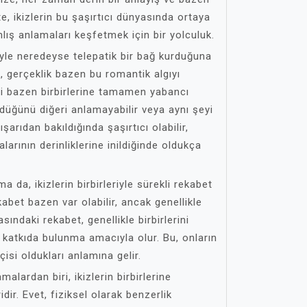
şte, ikizlerin bu şaşırtıcı dünyasında ortaya
lış anlamaları keşfetmek için bir yolculuk.
leriyle neredeyse telepatik bir bağ kurduğuna
k, gerçeklik bazen bu romantik algıyı
ini bazen birbirlerine tamamen yabancı
ündüğünü diğeri anlamayabilir veya aynı şeyi
şarıdan bakıldığında şaşırtıcı olabilir,
alarının derinliklerine inildiğinde oldukça
a da, ikizlerin birbirleriyle sürekli rekabet
ekabet bazen var olabilir, ancak genellikle
rasındaki rekabet, genellikle birbirlerini
 katkıda bulunma amacıyla olur. Bu, onların
çisi oldukları anlamına gelir.
alardan biri, ikizlerin birbirlerine
ir. Evet, fiziksel olarak benzerlik