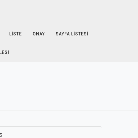
LISTE
ONAY
SAYFA LISTESI
LESI
5