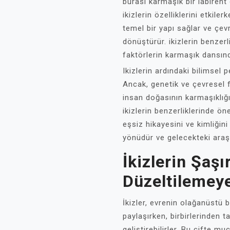
burası karmaşık bir labirent 
ikizlerin özelliklerini etkiler
temel bir yapı sağlar ve çevr
dönüştürür. ikizlerin benzerli
faktörlerin karmaşık dansında
Ikizlerin ardındaki bilimsel
Ancak, genetik ve çevresel 
insan doğasının karmaşıklığını
ikizlerin benzerliklerinde öne
eşsiz hikayesini ve kimliğini 
yönüdür ve gelecekteki araşt
İkizlerin Şaşı
Düzeltilemey
İkizler, evrenin olağanüstü bi
paylaşırken, birbirlerinden ta
geliştirebilirler. Bu çifte m