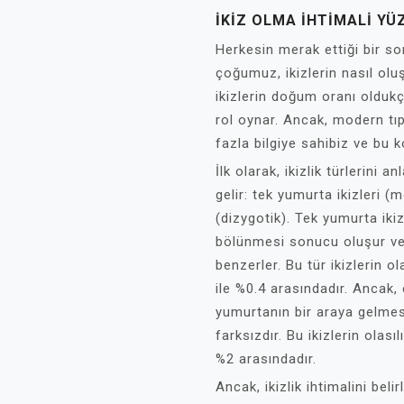
İKIZ OLMA IHTIMALI YÜ
Herkesin merak ettiği bir sor
çoğumuz, ikizlerin nasıl ol
ikizlerin doğum oranı olduk
rol oynar. Ancak, modern tıp 
fazla bilgiye sahibiz ve bu 
İlk olarak, ikizlik türlerini a
gelir: tek yumurta ikizleri (
(dizygotik). Tek yumurta ikiz
bölünmesi sonucu oluşur ve
benzerler. Bu tür ikizlerin o
ile %0.4 arasındadır. Ancak, ç
yumurtanın bir araya gelmes
farksızdır. Bu ikizlerin olası
%2 arasındadır.
Ancak, ikizlik ihtimalini beli