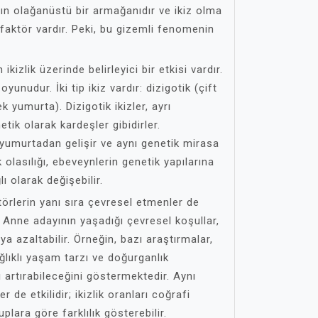
anın olağanüstü bir armağanıdır ve ikiz olma
 faktör vardır. Peki, bu gizemli fenomenin
 ikizlik üzerinde belirleyici bir etkisi vardır.
 oyunudur. İki tip ikiz vardır: dizigotik (çift
 yumurta). Dizigotik ikizler, ayrı
tik olarak kardeşler gibidirler.
 yumurtadan gelişir ve aynı genetik mirasa
ik olasılığı, ebeveynlerin genetik yapılarına
 olarak değişebilir.
törlerin yanı sıra çevresel etmenler de
lir. Anne adayının yaşadığı çevresel koşullar,
 veya azaltabilir. Örneğin, bazı araştırmalar,
ğlıklı yaşam tarzı ve doğurganlık
ını artırabileceğini göstermektedir. Aynı
 de etkilidir; ikizlik oranları coğrafi
uplara göre farklılık gösterebilir.