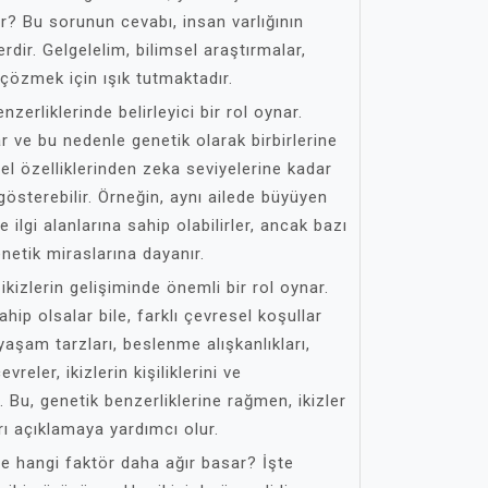
r? Bu sorunun cevabı, insan varlığının
rdir. Gelgelelim, bilimsel araştırmalar,
 çözmek için ışık tutmaktadır.
enzerliklerinde belirleyici bir rol oynar.
lar ve bu nedenle genetik olarak birbirlerine
sel özelliklerinden zeka seviyelerine kadar
gösterebilir. Örneğin, aynı ailede büyüyen
 ve ilgi alanlarına sahip olabilirler, ancak bazı
enetik miraslarına dayanır.
kizlerin gelişiminde önemli bir rol oynar.
ahip olsalar bile, farklı çevresel koşullar
 yaşam tarzları, beslenme alışkanlıkları,
reler, ikizlerin kişiliklerini ve
r. Bu, genetik benzerliklerine rağmen, ikizler
arı açıklamaya yardımcı olur.
nde hangi faktör daha ağır basar? İşte