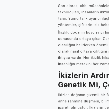
Son olarak, tıbbi müdahaleler 
teknolojileri, insanların ikiz
tanır. Yumurtalık uyarıcı ilaç
yöntemler, çiftlerin ikiz bebe
İkizlik, doğanın büyüleyici b
sonucunda ortaya çıkar. Genet
olasılığını belirlerken önem
olarak nasıl ortaya çıktığın
ihtiyaç vardır. Her ikizlik h
insanlığın merakını her za
İkizlerin Ard
Genetik Mi, Ç
İkizler, doğanın gizemli bir 
anne rahmine düşmesi, bilim
işareti olmuştur: İkizlerin b