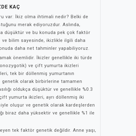
ZDE KAÇ
u var: İkiz olma ihtimali nedir? Belki de
uştuğunu merak ediyoruzdur. Aslında,
ça düşüktür ve bu konuda pek çok faktör
ve bilim sayesinde, ikizlikle ilgili daha
konuda daha net tahminler yapabiliyoruz.
nlamak önemlidir. İkizler genellikle iki türde
monozygotik) ve çift yumurta ikizleri
leri, tek bir döllenmiş yumurtanın
 genetik olarak birbirlerine tamamen
lasılığı oldukça düşüktür ve genellikle %0.3
ift yumurta ikizleri, ayrı döllenmiş iki
iyle oluşur ve genetik olarak kardeşlerden
lığı biraz daha yüksektir ve genellikle %1 ile
rleyen tek faktör genetik değildir. Anne yaşı,