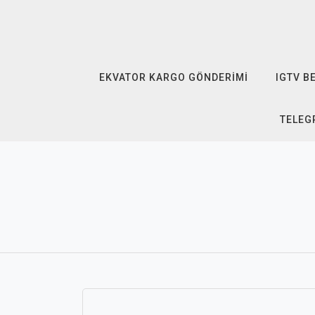
Skip
to
content
EKVATOR KARGO GÖNDERIMI
IGTV B
TELEG