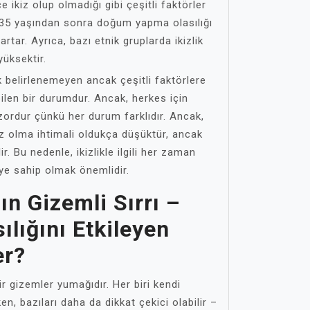
 ikiz olup olmadığı gibi çeşitli faktörler
 35 yaşından sonra doğum yapma olasılığı
 artar. Ayrıca, bazı etnik gruplarda ikizlik
yüksektir.
k belirlenemeyen ancak çeşitli faktörlere
ilen bir durumdur. Ancak, herkes için
zordur çünkü her durum farklıdır. Ancak,
iz olma ihtimali oldukça düşüktür, ancak
lir. Bu nedenle, ikizlikle ilgili her zaman
iye sahip olmak önemlidir.
ın Gizemli Sırrı –
ılığını Etkileyen
er?
ir gizemler yumağıdır. Her biri kendi
en, bazıları daha da dikkat çekici olabilir –