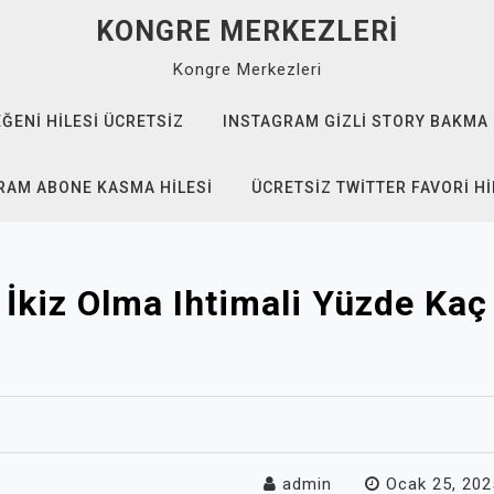
KONGRE MERKEZLERI
Kongre Merkezleri
EĞENI HILESI ÜCRETSIZ
INSTAGRAM GIZLI STORY BAKMA
RAM ABONE KASMA HILESI
ÜCRETSIZ TWITTER FAVORI HI
İkiz Olma Ihtimali Yüzde Kaç
admin
Ocak 25, 202