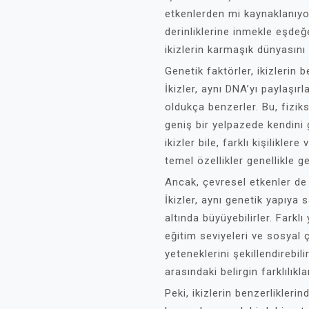
etkenlerden mi kaynaklanıyo
derinliklerine inmekle eşdeğe
ikizlerin karmaşık dünyasını
Genetik faktörler, ikizlerin b
İkizler, aynı DNA’yı paylaşır
oldukça benzerler. Bu, fizik
geniş bir yelpazede kendini 
ikizler bile, farklı kişiliklere
temel özellikler genellikle g
Ancak, çevresel etkenler de i
İkizler, aynı genetik yapıya s
altında büyüyebilirler. Farklı
eğitim seviyeleri ve sosyal çev
yeteneklerini şekillendirebili
arasındaki belirgin farklılıkl
Peki, ikizlerin benzerlikleri