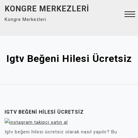
Skip
KONGRE MERKEZLERI
to
Kongre Merkezleri
content
Close
Menu
Igtv Beğeni Hilesi Ücretsiz
IGTV BEĞENI HILESI ÜCRETSIZ
Igtv beğeni hilesi ücretsiz olarak nasıl yapılır? Bu