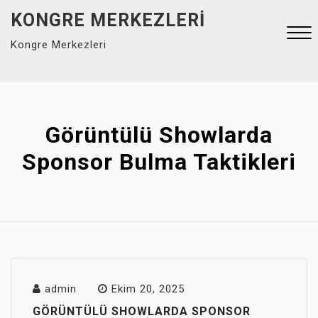
Skip
KONGRE MERKEZLERI
to
Kongre Merkezleri
content
Close
Menu
Görüntülü Showlarda
Sponsor Bulma Taktikleri
admin
Ekim 20, 2025
GÖRÜNTÜLÜ SHOWLARDA SPONSOR