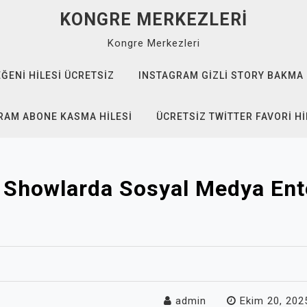
KONGRE MERKEZLERI
Kongre Merkezleri
EĞENI HILESI ÜCRETSIZ
INSTAGRAM GIZLI STORY BAKMA
RAM ABONE KASMA HILESI
ÜCRETSIZ TWITTER FAVORI HI
 Showlarda Sosyal Medya En
admin
Ekim 20, 202