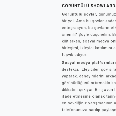
GÖRÜNTÜLÜ SHOWLARD
Görüntülü şovlar,
günümüzde
bir yol. Ama bu şovlar sade
entegrasyon, bu şovların etki
önemli? Şöyle düşünelim: Bir
kilitlerken, sosyal medya onl
birleşimi, izleyici katılımını
teşvik ediyor.
Sosyal medya platformları
destekçi. İzleyiciler, şov s
yaparak, deneyimlerini arkad
görünürlüğünü artırmakla kal
dikkatini çekiyor. Bir şovun h
ifade etmesine olanak tanıy
en sevdiğiniz yarışmacının 
telefonunuza sarılıp payla