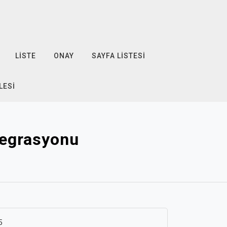
LISTE
ONAY
SAYFA LISTESI
LESI
tegrasyonu
5