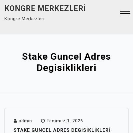
Skip
KONGRE MERKEZLERI
to
Kongre Merkezleri
content
Close
Menu
Stake Guncel Adres
Degisiklikleri
admin
Temmuz 1, 2026
STAKE GUNCEL ADRES DEGISIKLIKLERI