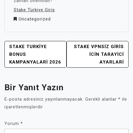
zaman önemlidir!
Stake Türkiye Giriş
Uncategorized
YAZI
STAKE TURKIYE
STAKE VPNSIZ GIRIS
GEZINMESI
BONUS
İCIN TARAYICI
KAMPANYALARI 2026
AYARLARI
Bir Yanıt Yazın
E-posta adresiniz yayınlanmayacak.
Gerekli alanlar
*
ile
işaretlenmişlerdir
Yorum
*