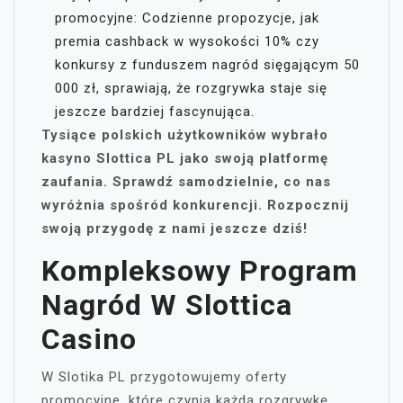
promocyjne: Codzienne propozycje, jak
premia cashback w wysokości 10% czy
konkursy z funduszem nagród sięgającym 50
000 zł, sprawiają, że rozgrywka staje się
jeszcze bardziej fascynująca.
Tysiące polskich użytkowników wybrało
kasyno Slottica PL jako swoją platformę
zaufania. Sprawdź samodzielnie, co nas
wyróżnia spośród konkurencji. Rozpocznij
swoją przygodę z nami jeszcze dziś!
Kompleksowy Program
Nagród W Slottica
Casino
W Slotika PL przygotowujemy oferty
promocyjne, które czynią każdą rozgrywkę