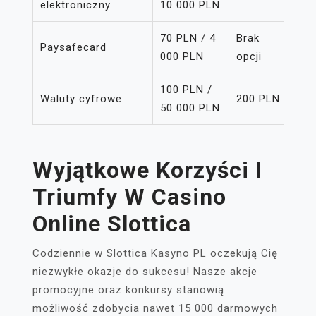
elektroniczny
10 000 PLN
70 PLN / 4
Brak
Paysafecard
Bły
000 PLN
opcji
100 PLN /
Waluty cyfrowe
200 PLN
Bły
50 000 PLN
Wyjątkowe Korzyści I
Triumfy W Casino
Online Slottica
Codziennie w Slottica Kasyno PL oczekują Cię
niezwykłe okazje do sukcesu! Nasze akcje
promocyjne oraz konkursy stanowią
możliwość zdobycia nawet 15 000 darmowych