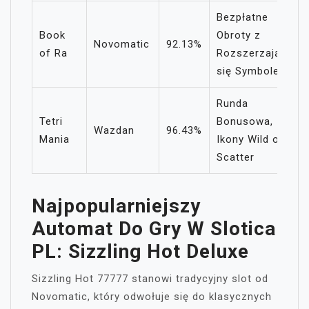
Bezpłatne
Book
Obroty z
Novomatic
92.13%
of Ra
Rozszerzającym
się Symbolem
Runda
Tetri
Bonusowa,
Wazdan
96.43%
Mania
Ikony Wild oraz
Scatter
Najpopularniejszy
Automat Do Gry W Slotica
PL: Sizzling Hot Deluxe
Sizzling Hot 77777 stanowi tradycyjny slot od
Novomatic, który odwołuje się do klasycznych