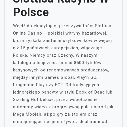
Polsce
Wejdź do ekscytującej rzeczywistości Slottica
Online Casino – polskiej witryny hazardowej,
która zyskała zaufanie użytkowników w więcej
niż 15 państwach europejskich, włączając
Polskę, Niemcy oraz Czechy. W naszym
katalogu odnajdziesz ponad 8500 tytułów
kasynowych od renomowanych producentów,
między innymi Games Global, Play’n GO,
Pragmatic Play czy EGT. Od tradycyjnych
jednorękiego bandyty w stylu Book of Dead lub
Sizzling Hot Deluxe, przez współczesne
automaty wideo z progresywną pulą nagród jak
Mega Moolah, aż po gry za stołem oraz
emocjonujące sesje na żywo z dealerami od