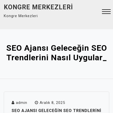
Skip
KONGRE MERKEZLERI
to
Kongre Merkezleri
content
Close
Menu
SEO Ajansı Geleceğin SEO
Trendlerini Nasıl Uygular_
admin
Aralık 8, 2025
SEO AJANSI GELECEĞIN SEO TRENDLERINI