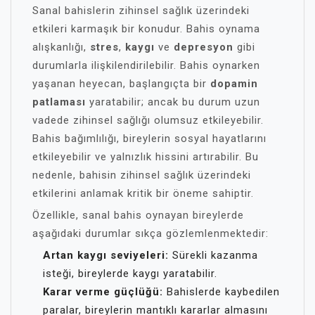
Sanal bahislerin zihinsel sağlık üzerindeki
etkileri karmaşık bir konudur. Bahis oynama
alışkanlığı,
stres
,
kaygı
ve
depresyon
gibi
durumlarla ilişkilendirilebilir. Bahis oynarken
yaşanan heyecan, başlangıçta bir
dopamin
patlaması
yaratabilir; ancak bu durum uzun
vadede zihinsel sağlığı olumsuz etkileyebilir.
Bahis bağımlılığı, bireylerin sosyal hayatlarını
etkileyebilir ve yalnızlık hissini artırabilir. Bu
nedenle, bahisin zihinsel sağlık üzerindeki
etkilerini anlamak kritik bir öneme sahiptir.
Özellikle, sanal bahis oynayan bireylerde
aşağıdaki durumlar sıkça gözlemlenmektedir:
Artan kaygı seviyeleri:
Sürekli kazanma
isteği, bireylerde kaygı yaratabilir.
Karar verme güçlüğü:
Bahislerde kaybedilen
paralar, bireylerin mantıklı kararlar almasını