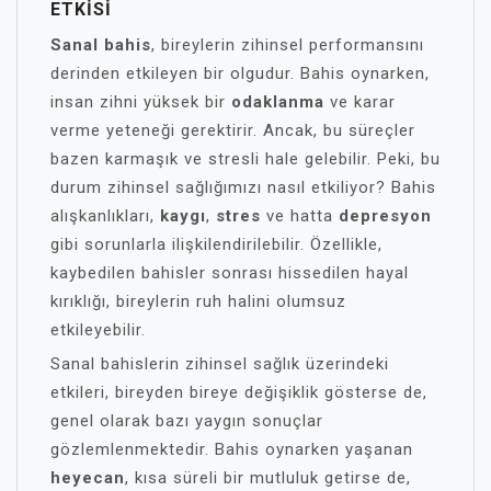
ETKISI
Sanal bahis
, bireylerin zihinsel performansını
derinden etkileyen bir olgudur. Bahis oynarken,
insan zihni yüksek bir
odaklanma
ve karar
verme yeteneği gerektirir. Ancak, bu süreçler
bazen karmaşık ve stresli hale gelebilir. Peki, bu
durum zihinsel sağlığımızı nasıl etkiliyor? Bahis
alışkanlıkları,
kaygı
,
stres
ve hatta
depresyon
gibi sorunlarla ilişkilendirilebilir. Özellikle,
kaybedilen bahisler sonrası hissedilen hayal
kırıklığı, bireylerin ruh halini olumsuz
etkileyebilir.
Sanal bahislerin zihinsel sağlık üzerindeki
etkileri, bireyden bireye değişiklik gösterse de,
genel olarak bazı yaygın sonuçlar
gözlemlenmektedir. Bahis oynarken yaşanan
heyecan
, kısa süreli bir mutluluk getirse de,