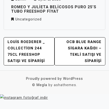
ROMEO Y JULIETA BELICOSOS PURO 25’S
TUBO FREESHOP FIYAT
Uncategorized
YAZI
LOUIS ROEDERER _
OCB BLUE RANGE
GEZINMESI
COLLECTION 244
SIGARA KAĞIDI –
75CL FREESHOP
TEKLI SATIŞI VE
SATIŞI VE SIPARIŞI
SIPARIŞI
Proudly powered by WordPress
©
Megla
by ashathemes.