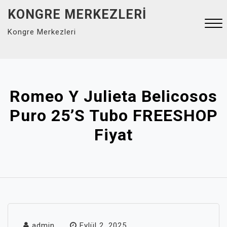
Skip
KONGRE MERKEZLERI
to
Kongre Merkezleri
content
Close
Menu
Romeo Y Julieta Belicosos
Puro 25’s Tubo FREESHOP
Fiyat
admin
Eylül 2, 2025