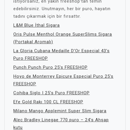
istiyorsanız, en yakın freeshop’tan temin
edebilirsiniz. Unutmayın, her bir puro, hayatın
tadını çıkarmak için bir fırsattır.
L&M Blue İthal Sigara
Oris Pulse Menthol Orange SuperSlims Sigara
(Portakal Aromalı)
La Gloria Cubana Medaille D’Or Especial 43’s
Puro FREESHOP
Punch Punch Puro 25’s FREESHOP
Hoyo de Monterrey Epicure Especial Puro 25’s
FREESHOP
Cohiba Siglo I 25’s Puro FREESHOP
Efe Gold Rakı 100 CL FREESHOP
Milano Mango Applemint Super Slim Sigara
Alec Bradley Linegae 770 puro – 24’s Ahşap
kutu