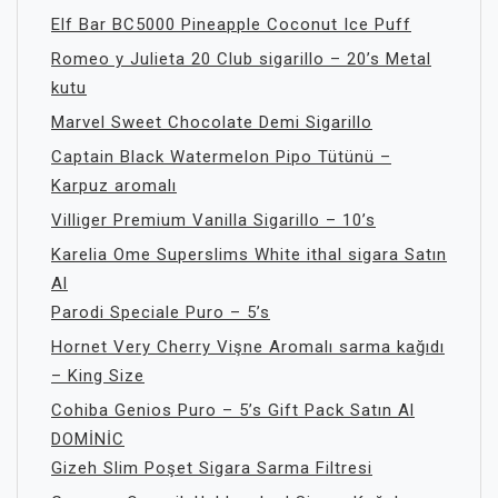
Elf Bar BC5000 Pineapple Coconut Ice Puff
Romeo y Julieta 20 Club sigarillo – 20’s Metal
kutu
Marvel Sweet Chocolate Demi Sigarillo
Captain Black Watermelon Pipo Tütünü –
Karpuz aromalı
Villiger Premium Vanilla Sigarillo – 10’s
Karelia Ome Superslims White ithal sigara Satın
Al
Parodi Speciale Puro – 5’s
Hornet Very Cherry Vişne Aromalı sarma kağıdı
– King Size
Cohiba Genios Puro – 5’s Gift Pack Satın Al
DOMİNİC
Gizeh Slim Poşet Sigara Sarma Filtresi