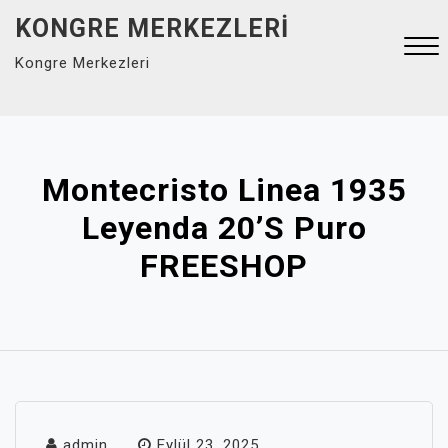
Skip
KONGRE MERKEZLERI
to
Kongre Merkezleri
content
Close
Menu
Montecristo Linea 1935
Leyenda 20’s Puro
FREESHOP
admin
Eylül 23, 2025