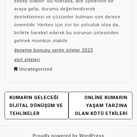
sebep olabilir. Bu noktada, aile üyelerinin bir
araya gelip, durumu değerlendirerek
desteklemesi ve çözümler bulması son derece
önemlidir. Herkes için zor bir yolculuk olsa da,
birlikte hareket ederek bu sorunun üstesinden
gelmek mümkün olabilir.
deneme bonusu veren siteler 2025
slot siteleri
Uncategorized
YAZI
KUMARIN GELECEĞI
ONLINE KUMARIN
GEZINMESI
DIJITAL DÖNÜŞÜM VE
YAŞAM TARZINA
TEHLIKELER
OLAN KÖTÜ ETKILERI
Proudly powered by WordPress