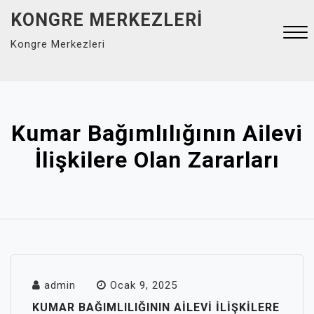
Skip
KONGRE MERKEZLERI
to
Kongre Merkezleri
content
Close
Menu
Kumar Bağımlılığının Ailevi
İlişkilere Olan Zararları
admin
Ocak 9, 2025
KUMAR BAĞIMLILIĞININ AILEVI İLIŞKILERE