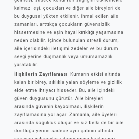
gelmesi, sadece kendi ruh sağlığını etkilemekle
kalmaz; eşi, çocukları ve diğer aile bireyleri de
bu duygusal yükten etkilenir. İhmal edilen aile
zamanları, arttıkça çocukların güvensizlik
hissetmesine ve eşin hayal kırıklığı yaşamasına
neden olabilir. İçinde bulunulan stresli durum,
aile içerisindeki iletişimi zedeler ve bu durum
sevgi yerine düşmanlık veya umursamazlık
yaratabilir.
İlişkilerin Zayıflaması
: Kumarın etkisi altında
kalan bir birey, sıklıkla yalan söyleme ve gizlilik
elde etme ihtiyacı hisseder. Bu, aile içindeki
güven duygusunu çürütür. Aile bireyleri
arasında güvenin kaybolması, ilişkilerin
zayıflamasına yol açar. Zamanla, aile üyeleri
arasında soğukluk oluşur ve siz belki de bir aile
dostluğu yerine sadece aynı çatının altında
yaşayan yabancılara dönüşmeye başlarsınız.