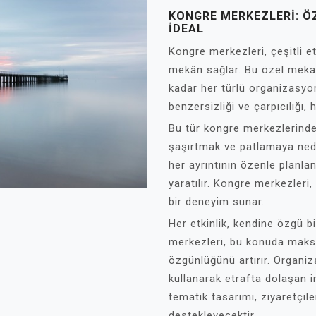
KONGRE MERKEZLERI: ÖZ
IDEAL
Kongre merkezleri, çeşitli e
mekân sağlar. Bu özel mekan
kadar her türlü organizasyon
benzersizliği ve çarpıcılığı,
Bu tür kongre merkezlerinde 
şaşırtmak ve patlamaya ned
her ayrıntının özenle planla
yaratılır. Kongre merkezleri,
bir deneyim sunar.
Her etkinlik, kendine özgü b
merkezleri, bu konuda maksi
özgünlüğünü artırır. Organi
kullanarak etrafta dolaşan in
tematik tasarımı, ziyaretçil
destekleyecektir.