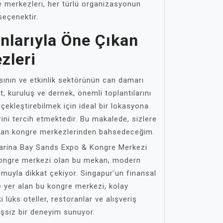
e merkezleri, her türlü organizasyonun
seçenektir.
nlarıyla Öne Çıkan
zleri
sının ve etkinlik sektörünün can damarı
et, kuruluş ve dernek, önemli toplantılarını
erçekleştirebilmek için ideal bir lokasyona
ini tercih etmektedir. Bu makalede, sizlere
çıkan kongre merkezlerinden bahsedeceğim.
 Marina Bay Sands Expo & Kongre Merkezi
 kongre merkezi olan bu mekan, modern
uyla dikkat çekiyor. Singapur’un finansal
e yer alan bu kongre merkezi, kolay
ki lüks oteller, restoranlar ve alışveriş
eşsiz bir deneyim sunuyor.