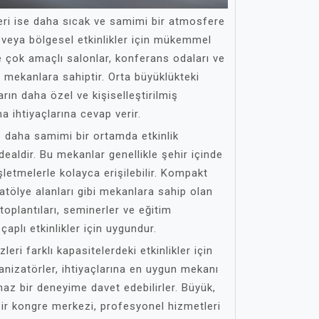
eri ise daha sıcak ve samimi bir atmosfere
l veya bölgesel etkinlikler için mükemmel
e çok amaçlı salonlar, konferans odaları ve
i mekanlara sahiptir. Orta büyüklükteki
rın daha özel ve kişiselleştirilmiş
ma ihtiyaçlarına cevap verir.
 daha samimi bir ortamda etkinlik
dealdir. Bu mekanlar genellikle şehir içinde
şletmelerle kolayca erişilebilir. Kompakt
 atölye alanları gibi mekanlara sahip olan
toplantıları, seminerler ve eğitim
aplı etkinlikler için uygundur.
ri farklı kapasitelerdeki etkinlikler için
anizatörler, ihtiyaçlarına en uygun mekanı
maz bir deneyime davet edebilirler. Büyük,
bir kongre merkezi, profesyonel hizmetleri