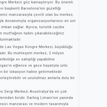
ngre Merkezi göz kamaştırıyor. Bu önemli
ın başkenti Barselona’nın güzelliği
Deniz manzarasıyla çevrili olan bu merkez,
ik donanımıyla organizasyonlarınızı en üst
imkan sağlar. Ayrıca, turistik cazibe
an mutfağının tadını çıkarabileceğiniz
ulunmaktadır.
’nde Las Vegas Kongre Merkezi, büyüklüğü
ktadır. Bu muhteşem merkez, 2 milyon
etkinliğe ev sahipliği yapabilme
egas’ın eğlence ve gece hayatıyla ünlü
en bir lokasyon haline getirmektedir.
birleştirebilir ve unutulmaz anılarla dolu bir
ve Sergi Merkezi Avustralya’da en çok
erinden biridir. Darling Limanı’nın yanında
kesici manzarası ve modern tasarımıyla