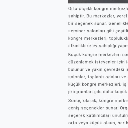
Orta ölçekli kongre merkezl
sahiptir. Bu merkezler, yere
bir seçenek sunar. Genellikl
seminer salonları gibi çeşitl
kongre merkezleri, toplulukla
etkinliklere ev sahipliği yap
Küçük kongre merkezleri ise
düzenlemek isteyenler için i
bulunur ve yakın çevredeki i
salonlar, toplantı odaları ve
küçük kongre merkezleri, iş 
programları gibi daha küçük ç
Sonuç olarak, kongre merkezle
geniş seçenekler sunar. Org
seçerek katılımcıları unutul
orta veya küçük olsun, her 