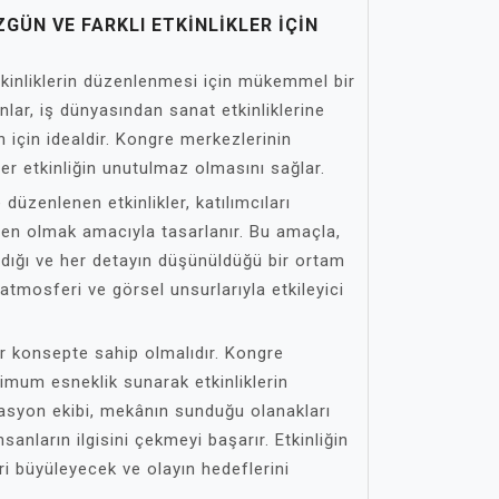
GÜN VE FARKLI ETKINLIKLER IÇIN
tkinliklerin düzenlenmesi için mükemmel bir
lar, iş dünyasından sanat etkinliklerine
 için idealdir. Kongre merkezlerinin
 her etkinliğin unutulmaz olmasını sağlar.
düzenlenen etkinlikler, katılımcıları
en olmak amacıyla tasarlanır. Bu amaçla,
ndığı ve her detayın düşünüldüğü bir ortam
 atmosferi ve görsel unsurlarıyla etkileyici
ir konsepte sahip olmalıdır. Kongre
mum esneklik sunarak etkinliklerin
zasyon ekibi, mekânın sunduğu olanakları
sanların ilgisini çekmeyi başarır. Etkinliğin
eri büyüleyecek ve olayın hedeflerini