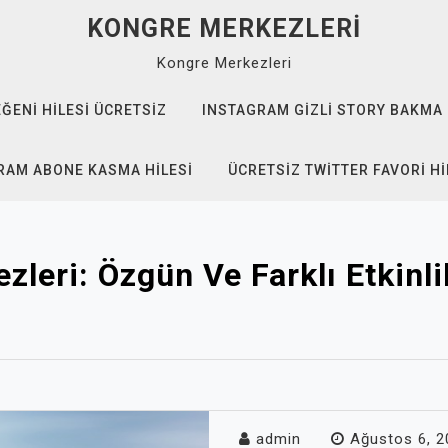
KONGRE MERKEZLERI
Kongre Merkezleri
EĞENI HILESI ÜCRETSIZ
INSTAGRAM GIZLI STORY BAKMA
RAM ABONE KASMA HILESI
ÜCRETSIZ TWITTER FAVORI HI
leri: Özgün Ve Farklı Etkinlik
admin
Ağustos 6, 2