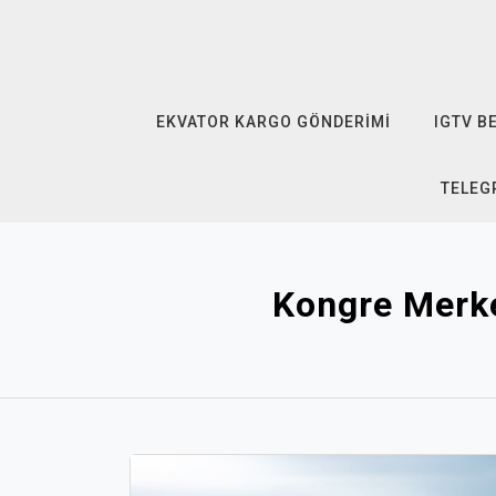
Skip
to
content
EKVATOR KARGO GÖNDERIMI
IGTV B
TELEG
Kongre Merkez