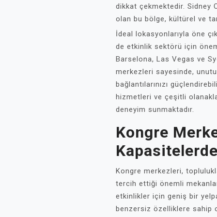
dikkat çekmektedir. Sidney O
olan bu bölge, kültürel ve tar
İdeal lokasyonlarıyla öne ç
de etkinlik sektörü için önem
Barselona, Las Vegas ve Syd
merkezleri sayesinde, unutulm
bağlantılarınızı güçlendirebil
hizmetleri ve çeşitli olanak
deneyim sunmaktadır.
Kongre Merkez
Kapasitelerd
Kongre merkezleri, toplulukla
tercih ettiği önemli mekanlar
etkinlikler için geniş bir ye
benzersiz özelliklere sahip 