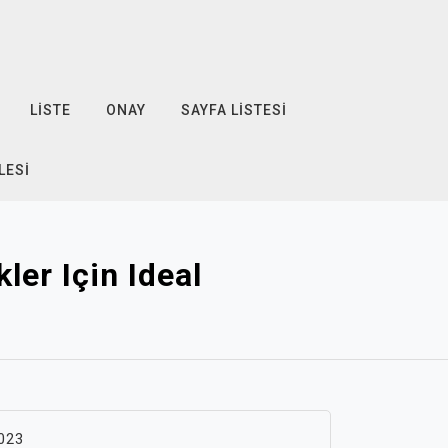
LISTE
ONAY
SAYFA LISTESI
LESI
ler Için Ideal
023