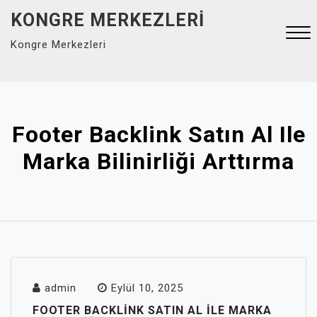
Skip
KONGRE MERKEZLERI
to
Kongre Merkezleri
content
Close
Menu
Footer Backlink Satın Al Ile
Marka Bilinirliği Arttırma
admin
Eylül 10, 2025
FOOTER BACKLINK SATIN AL ILE MARKA