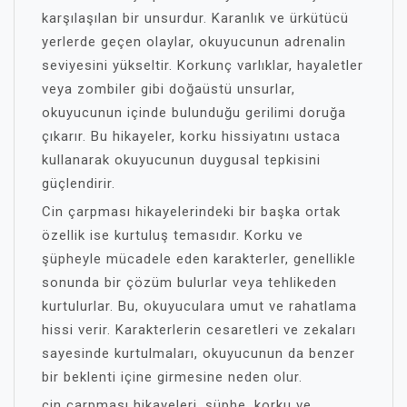
karşılaşılan bir unsurdur. Karanlık ve ürkütücü
yerlerde geçen olaylar, okuyucunun adrenalin
seviyesini yükseltir. Korkunç varlıklar, hayaletler
veya zombiler gibi doğaüstü unsurlar,
okuyucunun içinde bulunduğu gerilimi doruğa
çıkarır. Bu hikayeler, korku hissiyatını ustaca
kullanarak okuyucunun duygusal tepkisini
güçlendirir.
Cin çarpması hikayelerindeki bir başka ortak
özellik ise kurtuluş temasıdır. Korku ve
şüpheyle mücadele eden karakterler, genellikle
sonunda bir çözüm bulurlar veya tehlikeden
kurtulurlar. Bu, okuyuculara umut ve rahatlama
hissi verir. Karakterlerin cesaretleri ve zekaları
sayesinde kurtulmaları, okuyucunun da benzer
bir beklenti içine girmesine neden olur.
cin çarpması hikayeleri, şüphe, korku ve