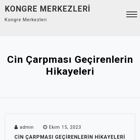
Skip
KONGRE MERKEZLERI
to
Kongre Merkezleri
content
Close
Menu
Cin Çarpması Geçirenlerin
Hikayeleri
admin
Ekim 15, 2023
CIN ÇARPMASI GEÇIRENLERIN HIKAYELERI