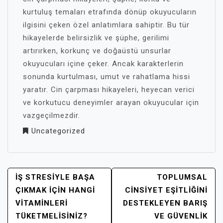
kurtuluş temaları etrafında dönüp okuyucuların
ilgisini çeken özel anlatımlara sahiptir. Bu tür
hikayelerde belirsizlik ve şüphe, gerilimi
artırırken, korkunç ve doğaüstü unsurlar
okuyucuları içine çeker. Ancak karakterlerin
sonunda kurtulması, umut ve rahatlama hissi
yaratır. Cin çarpması hikayeleri, heyecan verici
ve korkutucu deneyimler arayan okuyucular için
vazgeçilmezdir.
Uncategorized
YAZI
İŞ STRESIYLE BAŞA
TOPLUMSAL
GEZINMESI
ÇIKMAK İÇIN HANGI
CINSIYET EŞITLIĞINI
VITAMINLERI
DESTEKLEYEN BARIŞ
TÜKETMELISINIZ?
VE GÜVENLIK