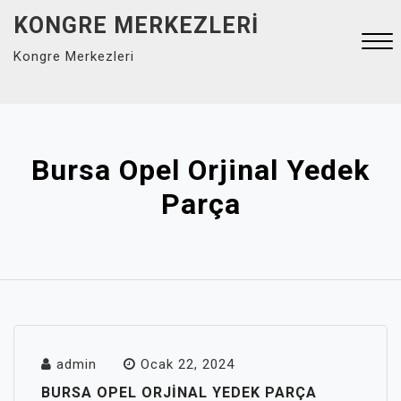
Skip
KONGRE MERKEZLERI
to
Kongre Merkezleri
content
Close
Menu
Bursa Opel Orjinal Yedek
Parça
admin
Ocak 22, 2024
BURSA OPEL ORJINAL YEDEK PARÇA