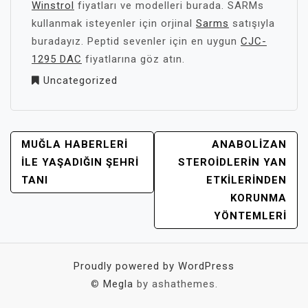
Winstrol
fiyatları ve modelleri burada. SARMs
kullanmak isteyenler için orjinal
Sarms
satışıyla
buradayız. Peptid sevenler için en uygun
CJC-
1295 DAC
fiyatlarına göz atın.
Uncategorized
YAZI
MUĞLA HABERLERI
ANABOLIZAN
GEZINMESI
İLE YAŞADIĞIN ŞEHRI
STEROIDLERIN YAN
TANI
ETKILERINDEN
KORUNMA
YÖNTEMLERI
Proudly powered by WordPress
©
Megla
by ashathemes.