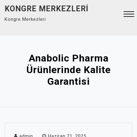
Skip
KONGRE MERKEZLERI
to
Kongre Merkezleri
content
Close
Menu
Anabolic Pharma
Ürünlerinde Kalite
Garantisi
admin
Haziran 21, 2025