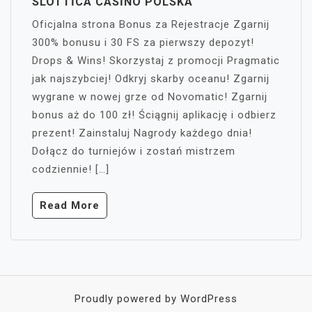
SLOTTICA CASINO POLSKA
Oficjalna strona Bonus za Rejestracje Zgarnij
300% bonusu i 30 FS za pierwszy depozyt!
Drops & Wins! Skorzystaj z promocji Pragmatic
jak najszybciej! Odkryj skarby oceanu! Zgarnij
wygrane w nowej grze od Novomatic! Zgarnij
bonus aż do 100 zł! Ściągnij aplikację i odbierz
prezent! Zainstaluj Nagrody każdego dnia!
Dołącz do turniejów i zostań mistrzem
codziennie! […]
Read More
Proudly powered by WordPress